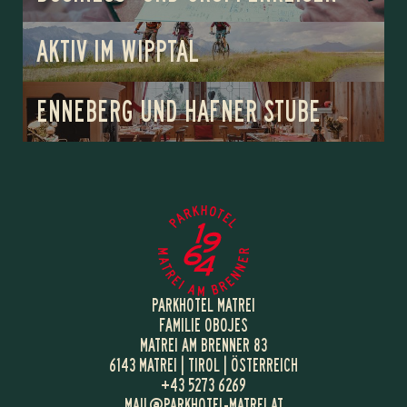
AKTIV IM WIPPTAL
ENNEBERG UND HAFNER STUBE
PARKHOTEL MATREI
FAMILIE OBOJES
MATREI AM BRENNER 83
6143 MATREI | TIROL | ÖSTERREICH
+43 5273 6269
MAIL@
PARKHOTEL-MATREI.
AT