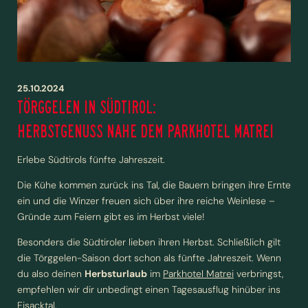
ZIMMER UND PREISE
ESSEN, TRINKEN UND EVENTS
25.10.2024
TÖRGGELEN IN SÜDTIROL:
BUSINESS- UND GRUPPENREISEN
HERBSTGENUSS NAHE DEM PARKHOTEL MATREI
Erlebe Südtirols fünfte Jahreszeit.
AKTIV IM WIPPTAL
Die Kühe kommen zurück ins Tal, die Bauern bringen ihre Ernte
ein und die Winzer freuen sich über ihre reiche Weinlese –
Gründe zum Feiern gibt es im Herbst viele!
Besonders die Südtiroler lieben ihren Herbst. Schließlich gilt
die Törggelen-Saison dort schon als fünfte Jahreszeit. Wenn
du also deinen
Herbsturlaub
im
Parkhotel Matrei
verbringst,
empfehlen wir dir unbedingt einen Tagesausflug hinüber ins
Eisacktal.