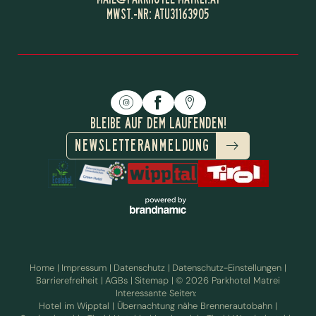
MWST.-NR: ATU31163905
BLEIBE AUF DEM LAUFENDEN!
NEWSLETTERANMELDUNG
Home
|
Impressum
|
Datenschutz
|
Datenschutz-Einstellungen
|
Barrierefreiheit
|
AGBs
|
Sitemap
|
© 2026 Parkhotel Matrei
Interessante Seiten:
ÜBERNACHTEN AM
Hotel im Wipptal
|
Übernachtung nähe Brennerautobahn
|
INKLUSIVLEISTUNGEN
BRENNER