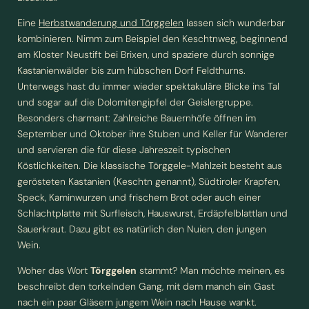
Eine
Herbstwanderung und Törggelen
lassen sich wunderbar
kombinieren. Nimm zum Beispiel den Keschtnweg, beginnend
am Kloster Neustift bei Brixen, und spaziere durch sonnige
Kastanienwälder bis zum hübschen Dorf Feldthurns.
Unterwegs hast du immer wieder spektakuläre Blicke ins Tal
und sogar auf die Dolomitengipfel der Geislergruppe.
Besonders charmant: Zahlreiche Bauernhöfe öffnen im
September und Oktober ihre Stuben und Keller für Wanderer
und servieren die für diese Jahreszeit typischen
Köstlichkeiten. Die klassische Törggele-Mahlzeit besteht aus
gerösteten Kastanien (Keschtn genannt), Südtiroler Krapfen,
Speck, Kaminwurzen und frischem Brot oder auch einer
Schlachtplatte mit Surfleisch, Hauswurst, Erdäpfelblattlan und
Sauerkraut. Dazu gibt es natürlich den Nuien, den jungen
NEWSLETTERANMELDUNG
Wein.
Woher das Wort
Törggelen
stammt? Man möchte meinen, es
Anrede
beschreibt den torkelnden Gang, mit dem manch ein Gast
nach ein paar Gläsern jungem Wein nach Hause wankt.
Familie
Herr
Frau