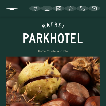
DE
HOTEL UND INFO
Home
//
Hotel und Info
Lage und Anreise
Deine Gastgeber
Österreichisches Umweltzeichen und EU Ecolabel
Entspannung
Stellenangebote
FAQ