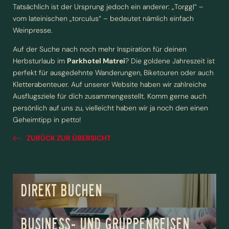
Tatsächlich ist der Ursprung jedoch ein anderer: „Torggl“ –
vom lateinischen „torculus“ – bedeutet nämlich einfach
Weinpresse.
Vorname
Nachname*
Auf der Suche nach noch mehr Inspiration für deinen
Herbsturlaub im
Parkhotel Matrei
? Die goldene Jahreszeit ist
E-Mail*
perfekt für ausgedehnte Wanderungen, Biketouren oder auch
Kletterabenteuer. Auf unserer Website haben wir zahlreiche
Ausflugsziele für dich zusammengestellt. Komm gerne auch
Einwilligung Marketing*
persönlich auf uns zu, vielleicht haben wir ja noch den einen
Geheimtipp in petto!
*Pflichtfelder
ZURÜCK ZUR ÜBERSICHT
Anfragen
DIREKT BUCHEN
BUSINESS- UND GRUPPENREISEN