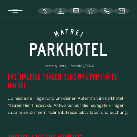
DE
IT
EN
HOTEL UND INFO
Home
//
Hotel und Info
//
FAQ
Lage und Anreise
FAQ: HÄUFIGE FRAGEN RUND UMS PARKHOTEL
Deine Gastgeber
MATREI
Österreichisches Umweltzeichen und EU Ecolabel
Du hast eine Frage rund um deinen Aufenthalt im Parkhotel
Entspannung
Matrei? Hier findest du Antworten auf die häufigsten Fragen
zu Anreise, Zimmern, Kulinarik, Freizeitaktivitäten und Buchung.
Stellenangebote
FAQ