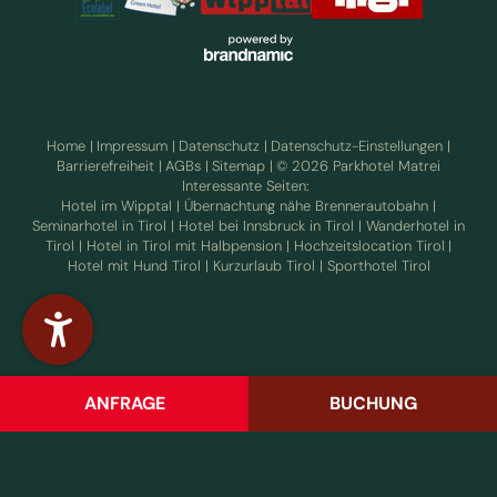
Home
|
Impressum
|
Datenschutz
|
Datenschutz-Einstellungen
|
Barrierefreiheit
|
AGBs
|
Sitemap
|
© 2026 Parkhotel Matrei
Interessante Seiten:
ÜBERNACHTEN AM
INKLUSIVLEISTUNGEN
Hotel im Wipptal
|
Übernachtung nähe Brennerautobahn
|
BRENNER
Seminarhotel in Tirol
|
Hotel bei Innsbruck in Tirol
|
Wanderhotel in
Tirol
|
Hotel in Tirol mit Halbpension
|
Hochzeitslocation Tirol
|
Hotel mit Hund Tirol
|
Kurzurlaub Tirol
|
Sporthotel Tirol
ENNEBERG UND HAFNER
ÖSTERREICHISCHES
STUBE
UMWELTZEICHEN
ANFRAGE
BUCHUNG