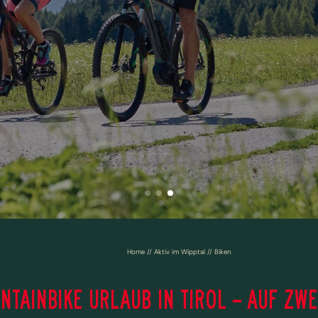
Home
//
Aktiv im Wipptal
//
Biken
NTAINBIKE URLAUB IN TIROL – AUF ZW