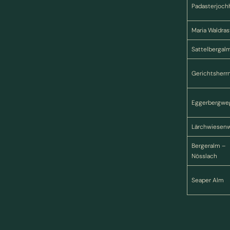
Padasterjoch
Maria Waldras
Sattelbergal
Gerichtsherr
Eggerbergwe
Lärchwiesen
Bergeralm –
Nösslach
Seaper Alm