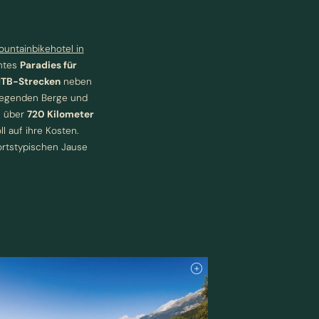
untainbikehotel in
htes
Paradies für
MTB-Strecken
neben
liegenden Berge und
l über
720 Kilometer
 auf ihre Kosten.
 ortstypischen Jause