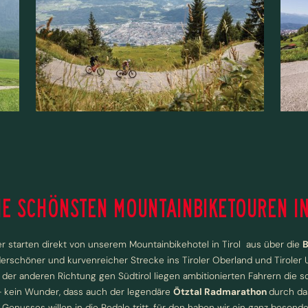
IE SCHÖNSTEN MOUNTAINBIKETOUREN IN
r starten direkt von unserem Mountainbikehotel in Tirol aus über die
B
erschöner und kurvenreicher Strecke ins Tiroler Oberland und Tiroler
n der anderen Richtung gen Südtirol liegen ambitionierten Fahrern die
– kein Wunder, dass auch der legendäre
Ötztal Radmarathon
durch da
Genusses willen in die Pedale tritt, für den haben wir ein ganz besond