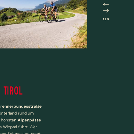
1
/
6
 TIROL
rennerbundesstraße
 Unterland rund um
 schönsten
Alpenpässe
s Wipptal führt. Wer
eres Schmankerl parat: