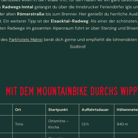
s
Radwegs Inntal
gelangst du über die Innsbrucker Feriendörfer Igls un
der alten
Römerstraße
bis zum Brenner. Hier genießt du herrliche Ausbl
. Ein weiterer Tipp ist der
Eisacktal-Radweg
: Als einer der schönste
ten Radwege im gesamten Alpenraum führt er über Sterzing und Brixen
 des
Parkhotels Matrei
berät dich gerne und empfiehlt die lohnendsten 
Südtirol!
NEWSLETTERANMELDUNG
MIT DEM MOUNTAINBIKE DURCHS WIPP
Anrede
Familie
Herr
Frau
Ort
Startpunkt
Auffahrtsdauer
Höhenmete
Vorname
Nachname*
Ortsmitte –
Trins
1,5 h
940 m
Kirche