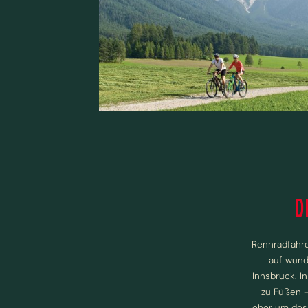
D
Rennradfahre
auf wund
Innsbruck. I
zu Füßen 
eher um des 