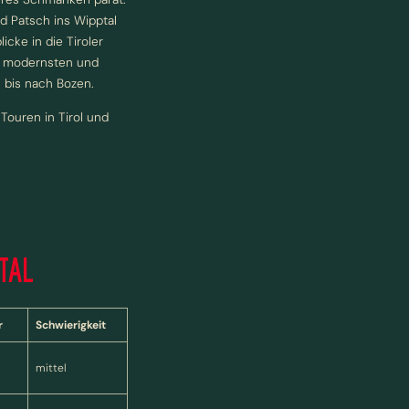
d Patsch ins Wipptal
icke in die Tiroler
n, modernsten und
 bis nach Bozen.
Touren in Tirol und
TAL
r
Schwierigkeit
mittel