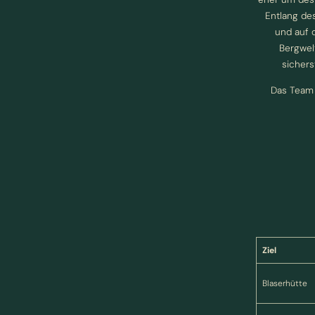
Entlang de
und auf 
Bergwelt
sichers
Das Team
Ziel
Blaserhütte