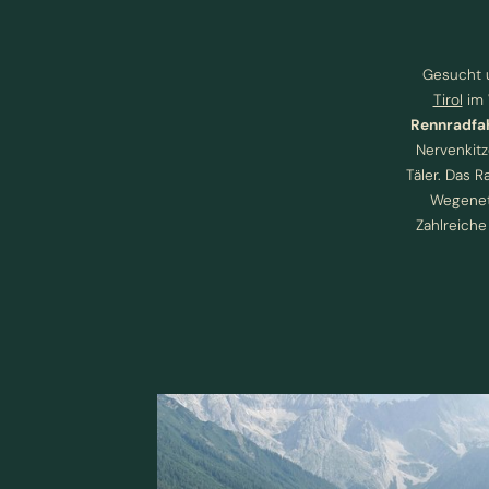
Gesucht 
Tirol
im 
Rennradfah
Nervenkit
Täler. Das 
Wegenetz
Zahlreiche