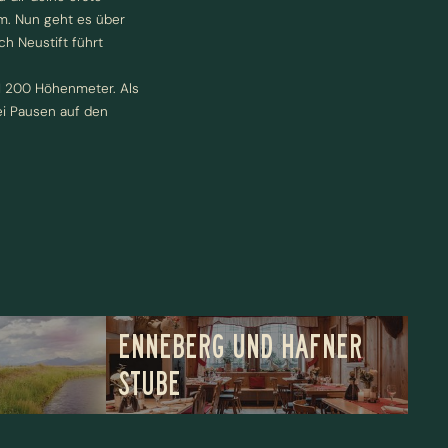
lm. Nun geht es über
ch Neustift führt
1 200 Höhenmeter. Als
rei Pausen auf den
ENNEBERG UND HAFNER
STUBE