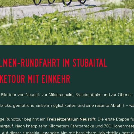
LMEN-RUNDFAHRT IM STUBAITAL
IKETOUR MIT EINKEHR
Biketour von Neustift zur Milderaunalm, Brandstattalm und zur Oberiss
NEWSLETTERANMELDUNG
blicke, gemütliche Einkehrmöglichkeiten und eine rasante Abfahrt – wa
Anrede
ige Rundtour beginnt am
Freizeitzentrum Neustift
. Die erste Etappe f
Familie
Herr
Frau
 bergauf. Nach knapp zehn Kilometern Fahrtstrecke und 700 Höhenmeter
 Auf dieser südseitig liegenden Alm mit herrlichem Habichtblick hast d