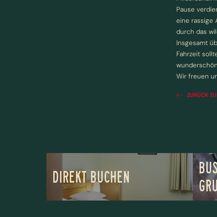
Pause verdie
eine rassige 
durch das wi
Insgesamt üb
Fahrzeit soll
wunderschöne
Wir freuen u
ZURÜCK ZU
BUS
DIREKT BUCHEN
GR