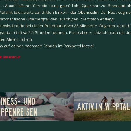
nt. Anschließend führt dich eine gemütliche Querfahrt zur Brandstatta
Vorname
Nachname*
Abfahrt taleinwärts zur dritten Einkehr, der Oberissalm. Der Rückweg na
ldromantische Oberbergtal, den lauschigen Ruetzbach entlang.
erwindest du bei dieser Rundfahrt etwa 33 Kilometer Wegstrecke und 
E-Mail*
test du mit etwa 3,5 Stunden rechnen. Plane aber zusätzlich noch die d
n Almen mit ein.
ns auf deinen nächsten Besuch im
Parkhotel Matrei
!
Einwilligung Marketing*
R ÜBERSICHT
*Pflichtfelder
Anfragen
INESS- UND
AKTIV IM WIPPTAL
UPPENREISEN