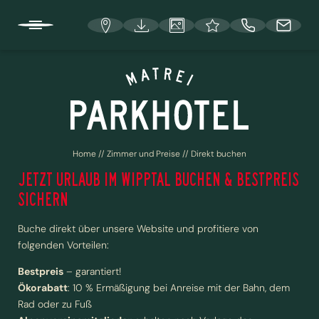
DE
IT
EN
HOTEL UND INFO
Home
//
Zimmer und Preise
//
Direkt buchen
ZIMMER UND PREISE
JETZT URLAUB IM WIPPTAL BUCHEN & BESTPREIS
SICHERN
Unsere Zimmer
Buche direkt über unsere Website und profitiere von
folgenden Vorteilen:
Inklusivleistungen
Buchungsinfos
Bestpreis
– garantiert!
Ökorabatt
: 10 % Ermäßigung bei Anreise mit der Bahn, dem
Angebote
Rad oder zu Fuß