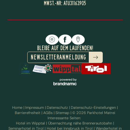
MWST.-NR: ATU31163905
BLEIBE AUF DEM LAUFENDEN!
NEWSLETTERANMELDUNG
Home
|
Impressum
|
Datenschutz
|
Datenschutz-Einstellungen
|
Barrierefreiheit
|
AGBs
|
Sitemap
|
© 2026 Parkhotel Matrei
Interessante Seiten:
ÜBERNACHTEN AM
Hotel im Wipptal
|
Übernachtung nähe Brennerautobahn
|
INKLUSIVLEISTUNGEN
BRENNER
Seminarhotel in Tirol
|
Hotel bei Innsbruck in Tirol
|
Wanderhotel in