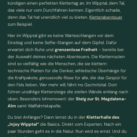
kündigen einen perfekten Klettertag an. Im Wipptal, dem Tal,
das viele nur vom Durchfahren kennen. Eigentlich schade,
denn das Tal hat unendlich viel zu bieten.
Kletterabenteuer
zum Beispiel.
Hier im Wipptal gibt es keine Warteschlangen vor dem
Einstieg und keine Selfie-Stangen auf dem Gipfel. Dafür
erwartet dich Ruhe und
grenzenlose Freiheit
– bereits bei
der Auswahl deines nächsten Abenteuers. Die Kletterrouten
sind so vielfältig wie die Menschen, die sie klettern:
technische Platten für die Denker, athletische Überhänge für
die Kraftpakete, genussvolle Risse für alle, die das Gespür für
den Fels lieben. Wer mehr will, fährt ins Gschnitztal. Dort
führen unzählige Klettersteige die steilen Wände entlang nach
oben. Besonders lohnenswert: der
Steig zur St. Magdalena-
NEWSLETTERANMELDUNG
Alm
samt Wallfahrtskapelle.
Du bist Anfänger? Dann lernst du in der
Kletterhalle des
Anrede
„Injoy Wipptal“
die Basics. Direkt vom Experten. Nach ein
paar Stunden geht es in die Natur. Nun wird es ernst. Und du
Familie
Herr
Frau