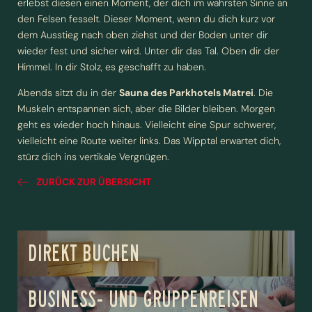
erlebst diesen einen Moment, der dich im wahrsten Sinne an
den Felsen fesselt. Dieser Moment, wenn du dich kurz vor
dem Ausstieg nach oben ziehst und der Boden unter dir
Vorname
Nachname*
wieder fest und sicher wird. Unter dir das Tal. Oben dir der
Himmel. In dir Stolz, es geschafft zu haben.
E-Mail*
Abends sitzt du in der
Sauna des Parkhotels Matrei
. Die
Muskeln entspannen sich, aber die Bilder bleiben. Morgen
geht es wieder hoch hinaus. Vielleicht eine Spur schwerer,
Einwilligung Marketing*
vielleicht eine Route weiter links. Das Wipptal erwartet dich,
stürz dich ins vertikale Vergnügen.
*Pflichtfelder
ZURÜCK ZUR ÜBERSICHT
Anfragen
DIREKT BUCHEN
BUSINESS- UND GRUPPENREISEN