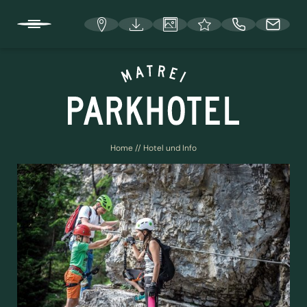
DE
HOTEL UND INFO
Home
//
Hotel und Info
Lage und Anreise
Deine Gastgeber
Österreichisches Umweltzeichen und EU Ecolabel
Entspannung
Stellenangebote
FAQ