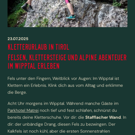
ZIMMER UND PREISE
ESSEN, TRINKEN UND EVENTS
23.07.2025
KLETTERURLAUB IN TIROL
BUSINESS- UND GRUPPENREISEN
FELSEN, KLETTERSTEIGE UND ALPINE ABENTEUER
IM WIPPTAL ERLEBEN
AKTIV IM WIPPTAL
Fels unter den Fingern, Weitblick vor Augen: Im Wipptal ist
Klettern ein Erlebnis. Klink dich aus vom Alltag und erklimme
die Berge.
Acht Uhr morgens im Wipptal. Während manche Gäste im
Parkhotel Matrei
noch tief und fest schlafen, schnürst du
bereits deine Kletterschuhe. Vor dir: die
Stafflacher Wand
. In
dir: der unbändige Drang, diesen Fels zu bezwingen. Der
Kalkfels ist noch kühl, aber die ersten Sonnenstrahlen