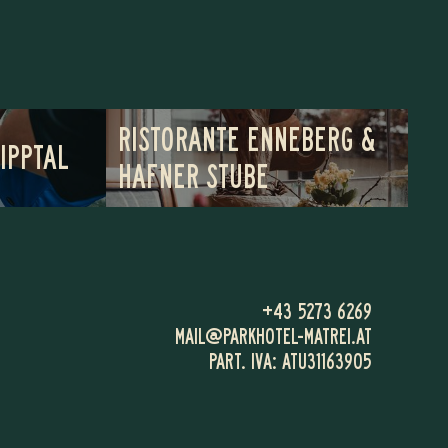
RISTORANTE ENNEBERG &
WIPPTAL
HAFNER STUBE
+43 5273 6269
MAIL@
PARKHOTEL-MATREI.
AT
PART. IVA: ATU31163905