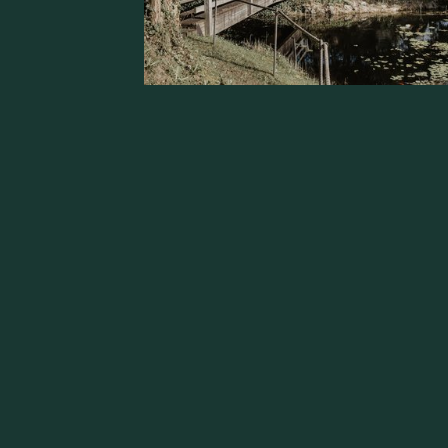
Più di 120 
Proteggete
75 m² di
pa
Sostituzio
Conversio
Riduzione,
Separatore
Formazion