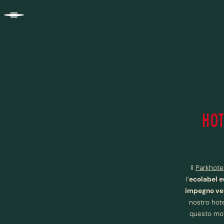
HOT
Il
Parkhote
l’
ecolabel e
impegno ve
nostro hote
questo mot