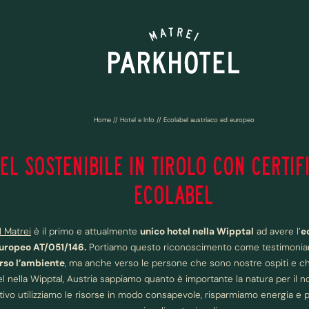
Home
//
Hotel e Info
//
Ecolabel austriaco ed europeo
EL SOSTENIBILE IN TIROLO CON CERTIF
ECOLABEL
l Matrei
è il primo e attualmente
unico hotel nella Wipptal
ad avere l’
e
uropeo AT/051/146.
Portiamo questo riconoscimento come testimonianz
rso l’ambiente
, ma anche verso le persone che sono nostre ospiti e ch
l nella Wipptal, Austria sappiamo quanto è importante la natura per il 
ivo utilizziamo le risorse in modo consapevole, risparmiamo energia e 