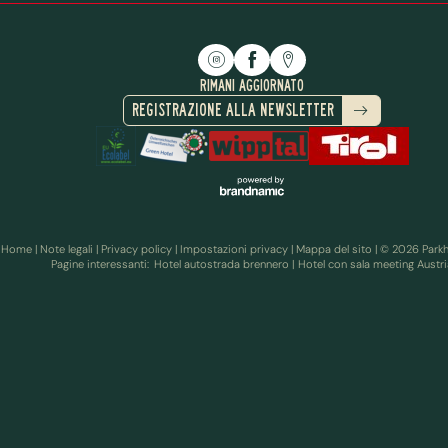
RIMANI AGGIORNATO
REGISTRAZIONE ALLA NEWSLETTER
Home
|
Note legali
|
Privacy policy
|
Impostazioni privacy
|
Mappa del sito
|
© 2026 Parkh
Pagine interessanti:
Hotel autostrada brennero
|
Hotel con sala meeting Austri