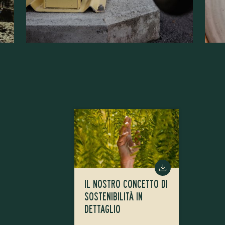
m² di
isolamento totale sul tetto
 la flora e la fauna della Wipptal
nnelli solari
per riscaldare l’acqua in modo naturale
ne e rinnovo del boiler per l’acqua calda e della stazione per la rica
ne delle
pompe di riscaldamento da meccaniche a elettroniche
 separazione e riciclaggio
dei rifiuti
 di grassi
per filtrare tutti i grassi dall’acqua residua
e continua del personale
REGISTRAZIONE ALLA NEWSLETTER
Titolo
Famiglia
Signor
Signora
IL NOSTRO CONCETTO DI
Nome
Cognome*
SOSTENIBILITÀ IN
DETTAGLIO
E-mail*