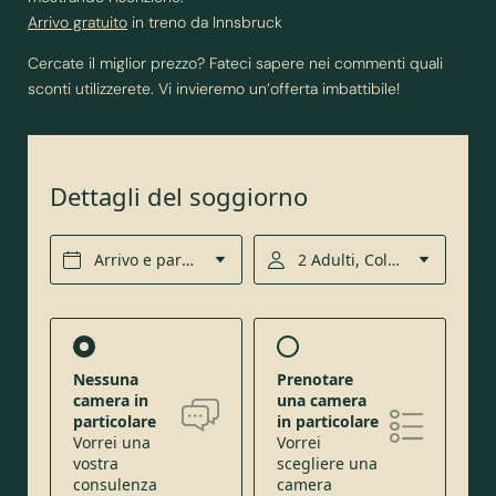
Richieste
Arrivo gratuito
in treno da Innsbruck
Prenotazione diretta
Cercate il miglior prezzo? Fateci sapere nei commenti quali
sconti utilizzerete. Vi invieremo un’offerta imbattibile!
CIBO, BEVANDE ED EVENTI
VIAGGI DI GRUPPO E PER AFFARI
Dettagli del soggiorno
Arrivo e partenza*
2 Adulti, Colazione
ATTIVITÀ NELLA WIPPTAL
Nessuna
Prenotare
camera in
una camera
particolare
in particolare
Vorrei una
Vorrei
vostra
scegliere una
consulenza
camera