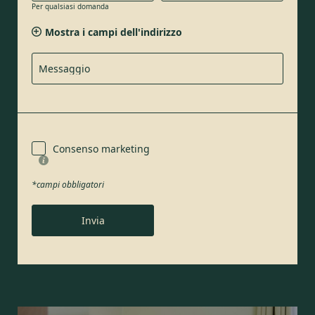
Per qualsiasi domanda
Famiglia
Signor
Signora
Mostra i campi dell'indirizzo
Messaggio
Nome
Cognome*
E-mail*
Consenso marketing
Consenso marketing*
*campi obbligatori
*campi obbligatori
Invia
Invia