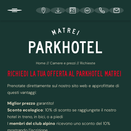
DE
IT
EN
HOTEL E INFO
Home
//
Camere e prezzi
//
Richieste
CAMERE E PREZZI
RICHIEDI LA TUA OFFERTA AL PARKHOTEL MATREI
Prenotate direttamente sul nostro sito web e approfittate di
Le nostre camere
questi vantaggi:
Servizi inclusi
Miglior prezzo
garantito!
Sconto ecologico
: 10% di sconto se raggiungete il nostro
Informazioni prenotazione
hotel in treno, in bici, o a piedi
Offerte
I
membri del club alpino
ricevono uno sconto del 10%
mostrando l’iscrizione.